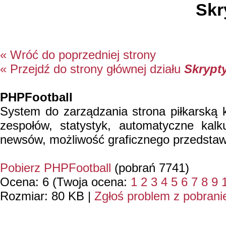
Skr
« Wróć do poprzedniej strony
« Przejdź do strony głównej działu
Skrypt
PHPFootball
System do zarządzania strona piłkarską
zespołów, statystyk, automatyczne kal
newsów, możliwość graficznego przedstaw
Pobierz PHPFootball
(pobrań 7741)
Ocena: 6 (Twoja ocena:
1
2
3
4
5
6
7
8
9
Rozmiar: 80 KB |
Zgłoś problem z pobran