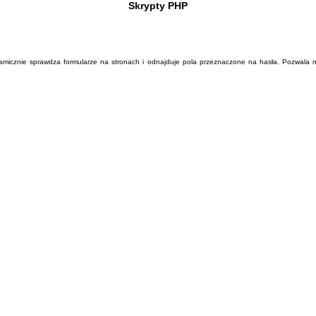
Skrypty PHP
znie sprawdza formularze na stronach i odnajduje pola przeznaczone na hasła. Pozwala na l