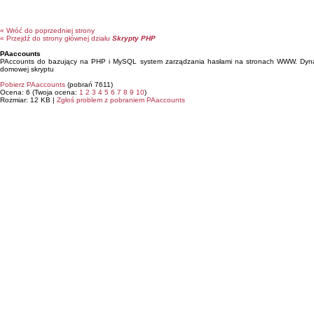
« Wróć do poprzedniej strony
« Przejdź do strony głównej działu
Skrypty PHP
PAaccounts
PAccounts do bazujący na PHP i MySQL system zarządzania hasłami na stronach WWW. Dynamic
domowej skryptu
Pobierz PAaccounts
(pobrań 7611)
Ocena: 6 (Twoja ocena:
1
2
3
4
5
6
7
8
9
10
)
Rozmiar: 12 KB |
Zgłoś problem z pobraniem PAaccounts