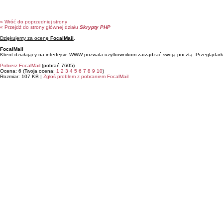
« Wróć do poprzedniej strony
« Przejdź do strony głównej działu
Skrypty PHP
Dziękujemy za ocenę
FocalMail
.
FocalMail
Klient działający na interfejsie WWW pozwala użytkownikom zarządzać swoją pocztą. Przeglądar
Pobierz FocalMail
(pobrań 7605)
Ocena: 6 (Twoja ocena:
1
2
3
4
5
6
7
8
9
10
)
Rozmiar: 107 KB |
Zgłoś problem z pobraniem FocalMail