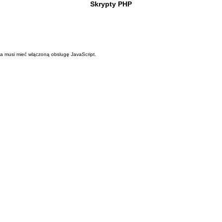
Skrypty PHP
ka musi mieć wlączoną obslugę JavaScript.